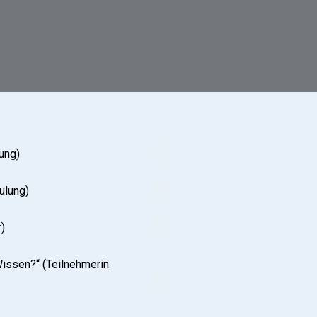
ung)
ulung)
)
Wissen?“ (Teilnehmerin