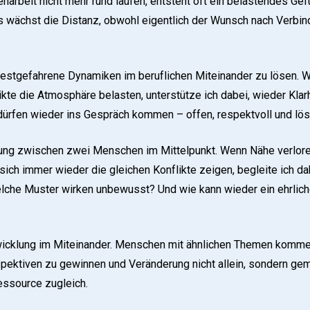
beit nicht mehr rund laufen, entsteht oft ein belastendes Gefü
s wächst die Distanz, obwohl eigentlich der Wunsch nach Verbin
festgefahrene Dynamiken im beruflichen Miteinander zu lösen.
likte die Atmosphäre belasten, unterstütze ich dabei, wieder Klar
ürfen wieder ins Gespräch kommen – offen, respektvoll und lösu
hung zwischen zwei Menschen im Mittelpunkt. Wenn Nähe verlor
 sich immer wieder die gleichen Konflikte zeigen, begleite ich 
elche Muster wirken unbewusst? Und wie kann wieder ein ehrlich
wicklung im Miteinander. Menschen mit ähnlichen Themen komm
spektiven zu gewinnen und Veränderung nicht allein, sondern ge
essource zugleich.