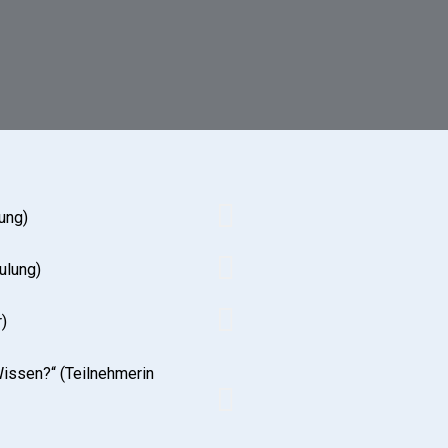
ung)
ulung)
)
Wissen?“ (Teilnehmerin